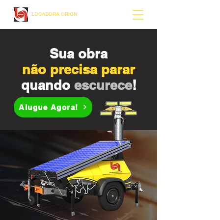
LOCADORA ORION
Sua obra
não precisa parar
quando
escurece
!
Alugue Agora!