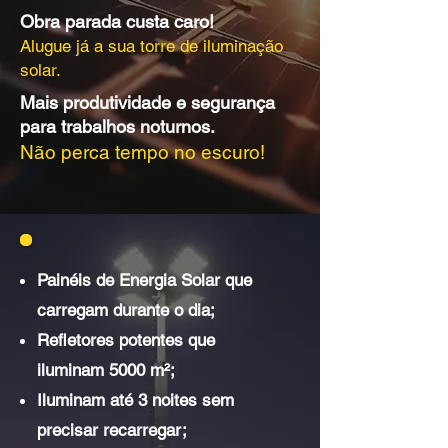
Obra parada custa caro!
Alugue já a sua torre de iluminação
solar.
Mais produtividade e segurança
para trabalhos noturnos.
Não perca tempo no escuro!
Painéis de Energia Solar que
carregam durante o dia;
Refletores potentes que
iluminam 5000 m²;
Iluminam até 3 noites sem
precisar recarregar;